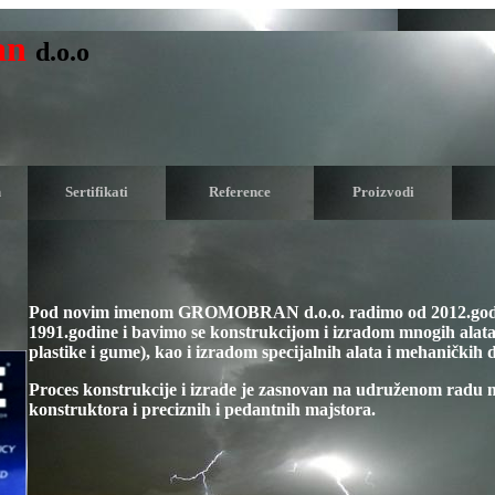
an
d.o.o
n
Sertifikati
Reference
Proizvodi
Pod novim imenom
GROMOBRAN d.o.o.
radimo od 2012.godi
1991.godine i bavimo se konstrukcijom i izradom mnogih alat
plastike i gume), kao i izradom specijalnih alata i mehaničkih 
Proces konstrukcije i izrade je zasnovan na udruženom radu ma
konstruktora i preciznih i pedantnih majstora.