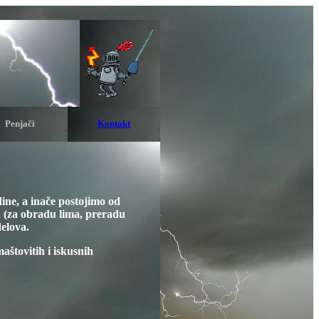
Penjači
Kontakt
ne, a inače postojimo od
a (za obradu lima, preradu
delova.
štovitih i iskusnih