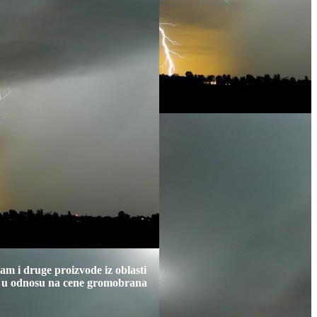
m i druge proizvode iz oblasti
že u odnosu na cene gromobrana