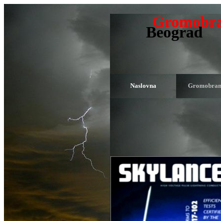
Gromobr
Beograd
Naslovna
Gromobra