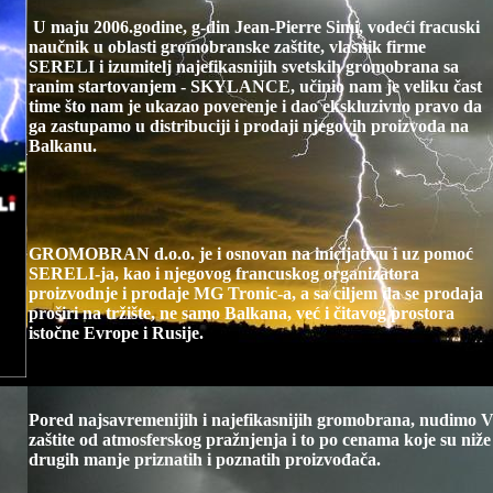
U maju 2006.godine, g-din Jean-Pierre Simi, vodeći fracuski
naučnik u oblasti gromobranske zaštite, vlasnik firme
SERELI i izumitelj najefikasnijih svetskih gromobrana sa
ranim startovanjem - SKYLANCE, učinio nam je veliku čast
time što nam je ukazao poverenje i dao ekskluzivno pravo da
ga zastupamo u distribuciji i prodaji njegovih proizvoda na
Balkanu.
GROMOBRAN
d.o.o. je i osnovan na inicijativu i uz pomoć
SERELI-ja, kao i njegovog francuskog organizatora
proizvodnje i prodaje MG Tronic-a, a sa ciljem da se prodaja
proširi na tržište, ne samo Balkana, već i čitavog prostora
istočne Evrope i Rusije.
Pored najsavremenijih i najefikasnijih gromobrana, nudimo Va
zaštite od atmosferskog pražnjenja i to po cenama koje su ni
drugih manje priznatih i poznatih proizvođača.